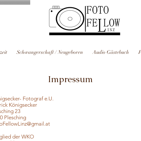
zeit
Schwangerschaft / Neugeboren
Audio Gästebuch
P
Impressum
igsecker- Fotograf e.U.
rick Königsecker
sching 23
0 Plesching
oFellowLinz@gmail.at
glied der WKO