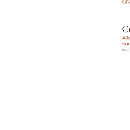
GIS
C
All
Kön
wer